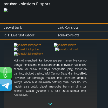
taruhan koinslots E-sport.
Jadwal bank
Link Koinslots
RTP Live Slot Gacor
zona-koinslots
Koinslot menghadirkan beberapa permainan live casino
dengan kerjasama melalui beberapa provider judi online
terbaik di dunia, misalnya pragmatic play, evolution
gaming, sbobet casino, WM Casino, Sexy Gaming, eBet,
PlayTech, dan berbagai macam jenis provider terbaik
lainnya. Anda bisa melalukan betting mulai dari Rp 5rb
rupiah saja untuk dapat mencoba bermain di situs
koinslot. Cukup gunakan 1 ID saja untuk semua jenis
permainan.